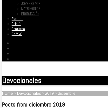
JÓVENES VTR
MATRIMONIOS
PRODUCCIÓN
Eventos
Galería
Contacto
En VIVO
Devocionales
Home
>
Devocionales
>
2019
>
diciembre
Posts from diciembre 2019