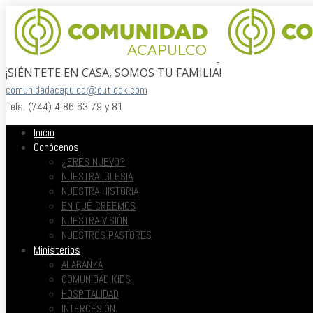
¡SIÉNTETE EN CASA, SOMOS TU FAMILIA!
comunidadacapulco@outlook.com
Tels. (744) 4 86 63 79 y 81
Inicio
Conócenos
¿ERES NUEVO?
NUESTRA IGLESIA
NUESTRA HISTORIA
EN QUÉ CREEMOS
NUESTRA VISIÓN
NUESTROS PASTORES
Ministerios
ALABANZA
COMUNIDAD KIDS
HOSPITALIDAD
INTERCESIÓN