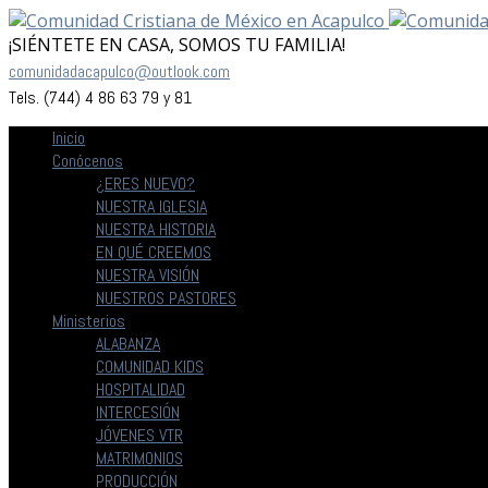
¡SIÉNTETE EN CASA, SOMOS TU FAMILIA!
comunidadacapulco@outlook.com
Tels. (744) 4 86 63 79 y 81
Inicio
Conócenos
¿ERES NUEVO?
NUESTRA IGLESIA
NUESTRA HISTORIA
EN QUÉ CREEMOS
NUESTRA VISIÓN
NUESTROS PASTORES
Ministerios
ALABANZA
COMUNIDAD KIDS
HOSPITALIDAD
INTERCESIÓN
JÓVENES VTR
MATRIMONIOS
PRODUCCIÓN