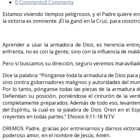
0 Comments
0 Comments
Estamos viviendo tiempos peligrosos, y el Padre quiere en
la victoria es inminente. ¡Él la ganó en la Cruz, para nosotr
Aprender a usar la armadora de Dios, es herencia entreg
enfre
nta, no es con la gente, sino con la influencia de ma
Pero si buscamos su dirección, seguro veremos maravillad
Dice la palabra: “Pónganse toda la armadura de Dios para
sino contra gobernadores malignos y autoridades del mundo
Por lo tanto, pónganse todas las piezas de la armadura de 
Defiendan su posición, poniéndose el cinturón de la verd
completamente preparados. Además de todo eso, levanten e
del Espíritu, la cual es la palabra de Dios. Oren en el
creyentes en todas partes.” Efesios‬ ‭6:11-18‬ ‭NTV‬
OREMOS: Padre, gracias por entrenarnos y darnos victoria
poderoso amor, en el nombre de Jesús, Amén.