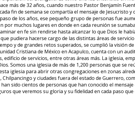
 hace más de 32 años, cuando nuestro Pastor Benjamín Fuent
cada fin de semana se compartía el mensaje de Jesucristo y 
l paso de los años, ese pequeño grupo de personas fue aume
on por muchos lugares en donde en cada reunión se sumaban 
 caminar en fe sin rendirse hasta alcanzar lo que Dios le hab
a que pudiera hacerse cargo de las distintas áreas de servicio
iempo y de grandes retos superados, se cumplió la visión de
omunidad Cristiana de México en Acapulco, cuenta con un aud
 edificio de servicios, entre otras áreas más. La iglesia, e
ios. Somos una iglesia de más de 1,200 personas que se reú
 esta iglesia para abrir otras congregaciones en zonas alr
, Chilpancingo y ciudades fuera del estado de Guerrero, co
os han sido cientos de personas que han conocido el mensaje 
uros que veremos su gloria y su fidelidad en cada paso que