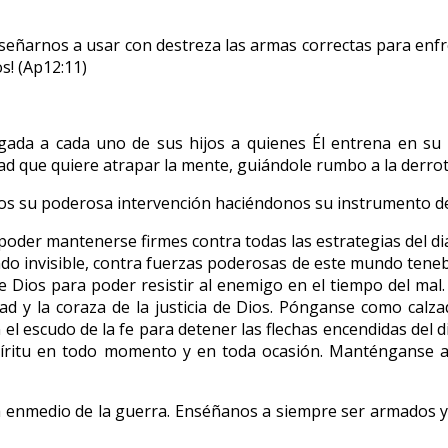
señarnos a usar con destreza las armas correctas para enfr
os! (Ap12:11)
ada a cada uno de sus hijos a quienes Él entrena en su p
ldad que quiere atrapar la mente, guiándole rumbo a la derrot
os su poderosa intervención haciéndonos su instrumento de 
 poder mantenerse firmes contra todas las estrategias del d
 invisible, contra fuerzas poderosas de este mundo tenebro
Dios para poder resistir al enemigo en el tiempo del mal. A
ad y la coraza de la justicia de Dios. Pónganse como calza
l escudo de la fe para detener las flechas encendidas del d
 Espíritu en todo momento y en toda ocasión. Manténganse a
 enmedio de la guerra. Enséñanos a siempre ser armados y p