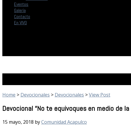
Eventos
Galería
Contacto
En VIVO
Devocionales
Home
>
Devocionales
>
Devocionales
>
View Post
Devocional “No te equivoques en medio de la 
15 mayo, 2018
by
Comunidad Acapulco