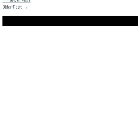
←
Newer Post
Older Post
→
Facebook