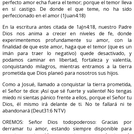
perfecto amor echa fuera el temor; porque el temor lleva
en sí castigo. De donde el que teme, no ha sido
perfeccionado en el amor (‭‭1Juan‬‭4:18‬)
En la escritura antes citada de 1aJn4:18, nuestro Padre
Dios nos anima a crecer en niveles de fe, donde
experimentemos profundamente su amor, con la
finalidad de que este amor, haga que el temor (que es un
imán para traer lo negativo) quede desactivado, y
podamos caminar en libertad, fortaleza y valentía,
conquistando milagros, mientras entramos a la tierra
prometida que Dios planeó para nosotros sus hijos.
Como a Josué, llamado a conquistar la tierra prometida,
el Señor te dice: ¡Así que sé fuerte y valiente! No tengas
miedo ni sientas pánico frente a ellos, porque el Señor tu
Dios, él mismo irá delante de ti. No te fallará ni te
abandonará (Deut‭31:6‬ ‭NTV)‬
OREMOS: Señor Dios todopoderoso: Gracias por
derramar tu amor, estando siempre disponible para