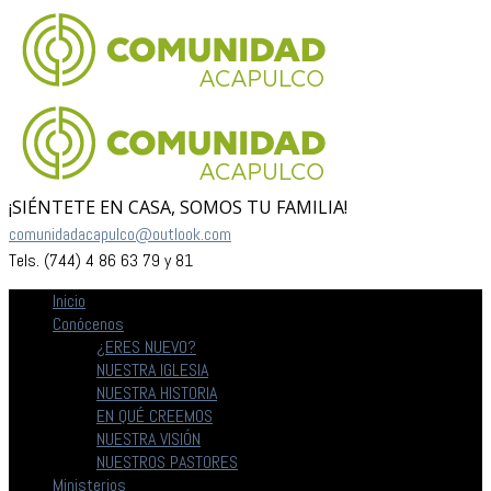
¡SIÉNTETE EN CASA, SOMOS TU FAMILIA!
comunidadacapulco@outlook.com
Tels. (744) 4 86 63 79 y 81
Inicio
Conócenos
¿ERES NUEVO?
NUESTRA IGLESIA
NUESTRA HISTORIA
EN QUÉ CREEMOS
NUESTRA VISIÓN
NUESTROS PASTORES
Ministerios