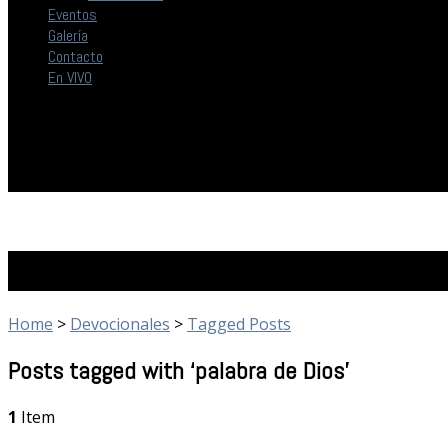
Eventos
Galería
Contacto
En VIVO
Devocionales
Home
>
Devocionales
>
Tagged Posts
Posts tagged with ‘palabra de Dios’
1
Item