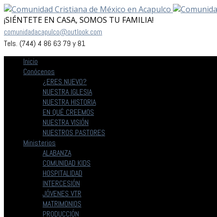
¡SIÉNTETE EN CASA, SOMOS TU FAMILIA!
comunidadacapulco@outlook.com
Tels. (744) 4 86 63 79 y 81
Inicio
Conócenos
¿ERES NUEVO?
NUESTRA IGLESIA
NUESTRA HISTORIA
EN QUÉ CREEMOS
NUESTRA VISIÓN
NUESTROS PASTORES
Ministerios
ALABANZA
COMUNIDAD KIDS
HOSPITALIDAD
INTERCESIÓN
JÓVENES VTR
MATRIMONIOS
PRODUCCIÓN