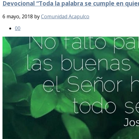
Devocional “Toda la palabra se cumple en quie
6 mayo, 2018
by
Comunidad Acapulco
0
0