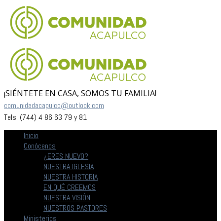
¡SIÉNTETE EN CASA, SOMOS TU FAMILIA!
comunidadacapulco@outlook.com
Tels. (744) 4 86 63 79 y 81
Inicio
Conócenos
¿ERES NUEVO?
NUESTRA IGLESIA
NUESTRA HISTORIA
EN QUÉ CREEMOS
NUESTRA VISIÓN
NUESTROS PASTORES
Ministerios