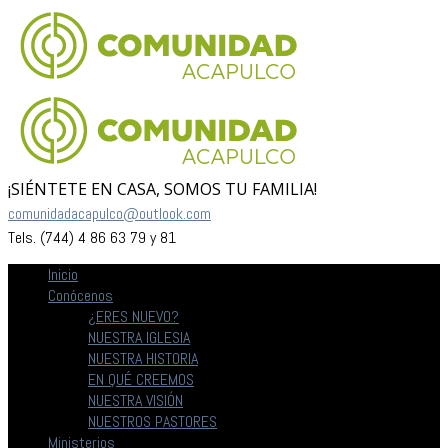
¡SIÉNTETE EN CASA, SOMOS TU FAMILIA!
comunidadacapulco@outlook.com
Tels. (744) 4 86 63 79 y 81
Inicio
Conócenos
¿ERES NUEVO?
NUESTRA IGLESIA
NUESTRA HISTORIA
EN QUÉ CREEMOS
NUESTRA VISIÓN
NUESTROS PASTORES
Ministerios