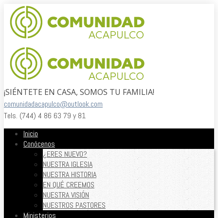
¡SIÉNTETE EN CASA, SOMOS TU FAMILIA!
comunidadacapulco@outlook.com
Tels. (744) 4 86 63 79 y 81
Inicio
Conócenos
¿ERES NUEVO?
NUESTRA IGLESIA
NUESTRA HISTORIA
EN QUÉ CREEMOS
NUESTRA VISIÓN
NUESTROS PASTORES
Ministerios