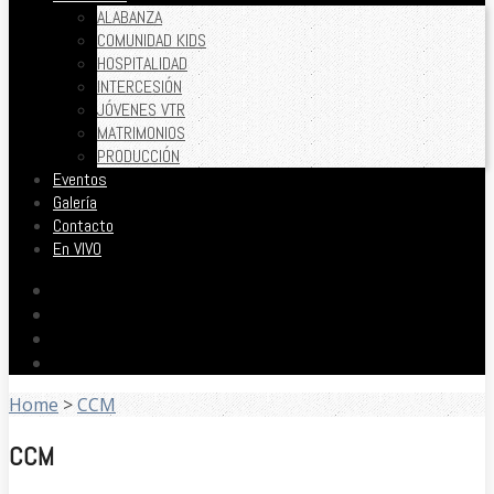
ALABANZA
COMUNIDAD KIDS
HOSPITALIDAD
INTERCESIÓN
JÓVENES VTR
MATRIMONIOS
PRODUCCIÓN
Eventos
Galería
Contacto
En VIVO
Home
>
CCM
CCM