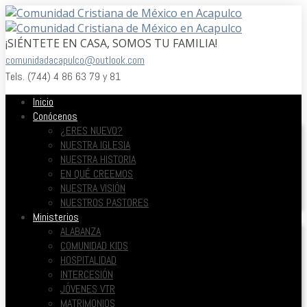
¡SIÉNTETE EN CASA, SOMOS TU FAMILIA!
comunidadacapulco@outlook.com
Tels. (744) 4 86 63 79 y 81
Inicio
Conócenos
¿ERES NUEVO?
NUESTRA IGLESIA
NUESTRA HISTORIA
EN QUÉ CREEMOS
NUESTRA VISIÓN
NUESTROS PASTORES
Ministerios
ALABANZA
COMUNIDAD KIDS
HOSPITALIDAD
INTERCESIÓN
JÓVENES VTR
MATRIMONIOS