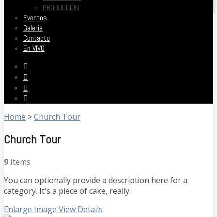
PRODUCCIÓN
Eventos
Galería
Contacto
En VIVO
Home
>
Church Tour
Church Tour
9
Items
You can optionally provide a description here for a
category. It's a piece of cake, really.
Enlarge Image
View Details