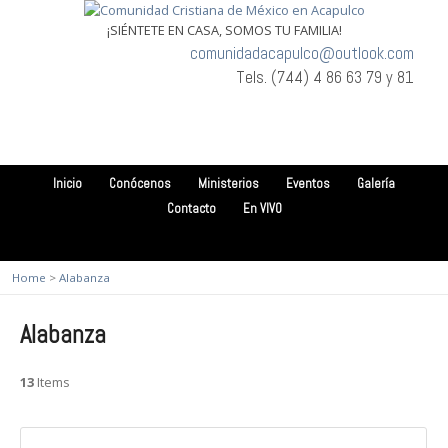
¡SIÉNTETE EN CASA, SOMOS TU FAMILIA!
comunidadacapulco@outlook.com
Tels. (744) 4 86 63 79 y 81
Inicio
Conócenos
Ministerios
Eventos
Galería
Contacto
En VIVO
Home
>
Alabanza
Alabanza
13
Items