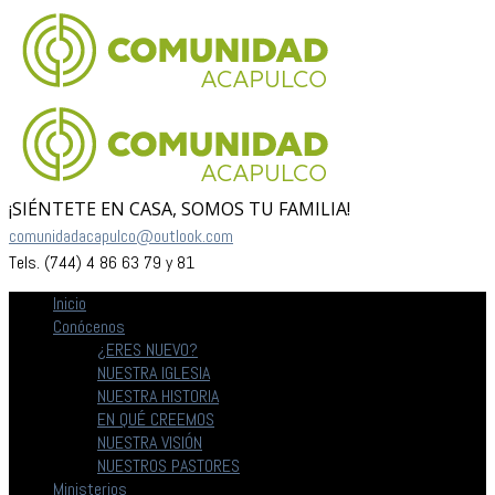
¡SIÉNTETE EN CASA, SOMOS TU FAMILIA!
comunidadacapulco@outlook.com
Tels. (744) 4 86 63 79 y 81
Inicio
Conócenos
¿ERES NUEVO?
NUESTRA IGLESIA
NUESTRA HISTORIA
EN QUÉ CREEMOS
NUESTRA VISIÓN
NUESTROS PASTORES
Ministerios