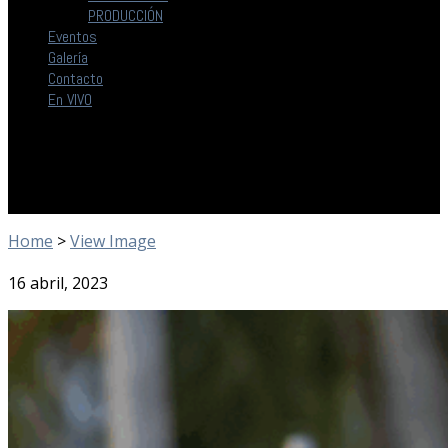
PRODUCCIÓN
Eventos
Galería
Contacto
En VIVO
Home
>
View Image
16 abril, 2023