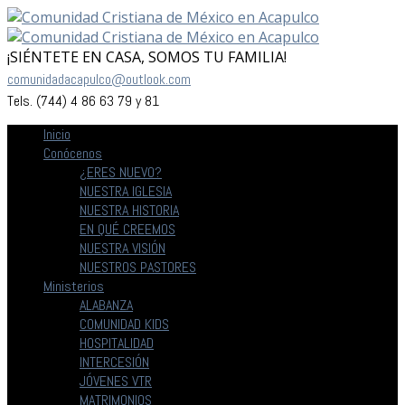
¡SIÉNTETE EN CASA, SOMOS TU FAMILIA!
comunidadacapulco@outlook.com
Tels. (744) 4 86 63 79 y 81
Inicio
Conócenos
¿ERES NUEVO?
NUESTRA IGLESIA
NUESTRA HISTORIA
EN QUÉ CREEMOS
NUESTRA VISIÓN
NUESTROS PASTORES
Ministerios
ALABANZA
COMUNIDAD KIDS
HOSPITALIDAD
INTERCESIÓN
JÓVENES VTR
MATRIMONIOS