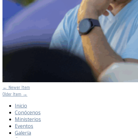
←
Newer Item
Older Item
→
Inicio
Conócenos
Ministerios
Eventos
Galería