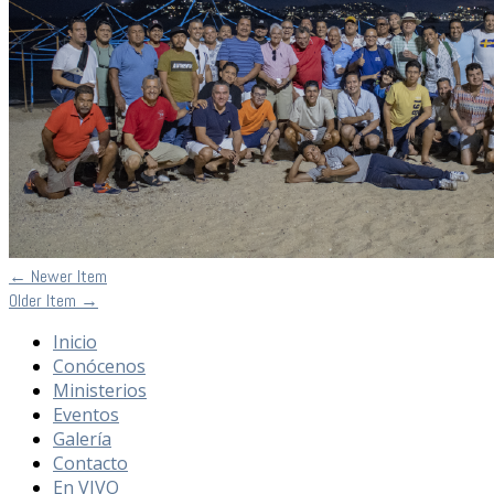
←
Newer Item
Older Item
→
Inicio
Conócenos
Ministerios
Eventos
Galería
Contacto
En VIVO