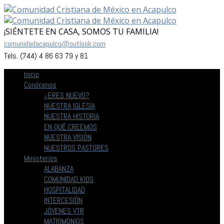
¡SIÉNTETE EN CASA, SOMOS TU FAMILIA!
comunidadacapulco@outlook.com
Tels. (744) 4 86 63 79 y 81
Inicio
Conócenos
¿ERES NUEVO?
NUESTRA IGLESIA
NUESTRA HISTORIA
EN QUÉ CREEMOS
NUESTRA VISIÓN
NUESTROS PASTORES
Ministerios
ALABANZA
COMUNIDAD KIDS
HOSPITALIDAD
INTERCESIÓN
JÓVENES VTR
MATRIMONIOS