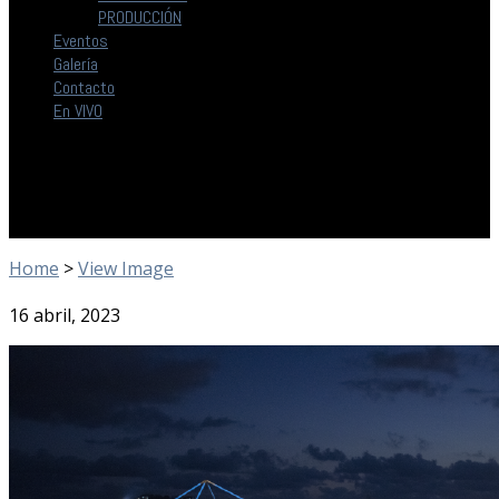
PRODUCCIÓN
Eventos
Galería
Contacto
En VIVO
Home
>
View Image
16 abril, 2023