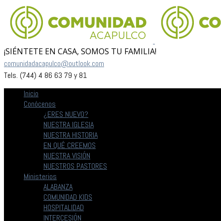
¡SIÉNTETE EN CASA, SOMOS TU FAMILIA!
comunidadacapulco@outlook.com
Tels. (744) 4 86 63 79 y 81
Inicio
Conócenos
¿ERES NUEVO?
NUESTRA IGLESIA
NUESTRA HISTORIA
EN QUÉ CREEMOS
NUESTRA VISIÓN
NUESTROS PASTORES
Ministerios
ALABANZA
COMUNIDAD KIDS
HOSPITALIDAD
INTERCESIÓN