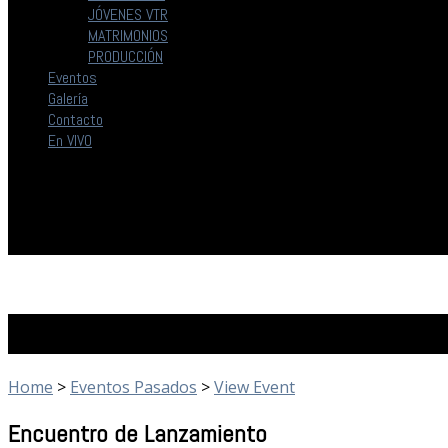
JÓVENES VTR
MATRIMONIOS
PRODUCCIÓN
Eventos
Galería
Contacto
En VIVO
Eventos Pasados
Home
>
Eventos Pasados
>
View Event
Encuentro de Lanzamiento