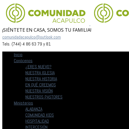
¡SIÉNTETE EN CASA, SOMOS TU FAMILIA!
comunidadacapulco@outlook.com
Tels. (744) 4 86 63 79 y 81
Inicio
Conócenos
¿ERES NUEVO?
NUESTRA IGLESIA
NUESTRA HISTORIA
EN QUÉ CREEMOS
NUESTRA VISIÓN
NUESTROS PASTORES
Ministerios
ALABANZA
COMUNIDAD KIDS
HOSPITALIDAD
INTERCESIÓN