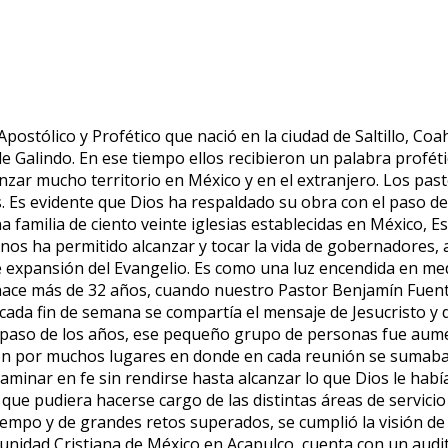
tólico y Profético que nació en la ciudad de Saltillo, Coa
 de Galindo. En ese tiempo ellos recibieron un palabra profét
zar mucho territorio en México y en el extranjero. Los pas
. Es evidente que Dios ha respaldado su obra con el paso 
na familia de ciento veinte iglesias establecidas en México,
l nos ha permitido alcanzar y tocar la vida de gobernadores, 
 expansión del Evangelio. Es como una luz encendida en med
 hace más de 32 años, cuando nuestro Pastor Benjamín Fuent
cada fin de semana se compartía el mensaje de Jesucristo y 
l paso de los años, ese pequeño grupo de personas fue aume
on por muchos lugares en donde en cada reunión se sumaban 
 caminar en fe sin rendirse hasta alcanzar lo que Dios le hab
a que pudiera hacerse cargo de las distintas áreas de servicio
iempo y de grandes retos superados, se cumplió la visión de
omunidad Cristiana de México en Acapulco, cuenta con un aud