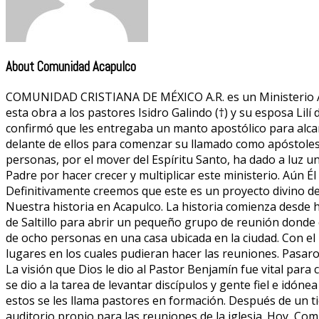
About Comunidad Acapulco
COMUNIDAD CRISTIANA DE MÉXICO A.R. es un Ministerio Apos
esta obra a los pastores Isidro Galindo (†) y su esposa Lilí
confirmó que les entregaba un manto apostólico para alcan
delante de ellos para comenzar su llamado como apóstoles
personas, por el mover del Espíritu Santo, ha dado a luz u
Padre por hacer crecer y multiplicar este ministerio. Aún É
Definitivamente creemos que este es un proyecto divino de
Nuestra historia en Acapulco. La historia comienza desde
de Saltillo para abrir un pequeño grupo de reunión donde 
de ocho personas en una casa ubicada en la ciudad. Con e
lugares en los cuales pudieran hacer las reuniones. Pasar
La visión que Dios le dio al Pastor Benjamín fue vital para
se dio a la tarea de levantar discípulos y gente fiel e idóne
estos se les llama pastores en formación. Después de un t
auditorio propio para las reuniones de la iglesia. Hoy, C