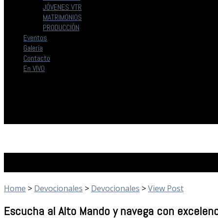
JÓVENES VTR
MATRIMONIOS
PRODUCCIÓN
Eventos
Galería
Contacto
En VIVO
Devocionales
Home
>
Devocionales
>
Devocionales
>
View Post
Escucha al Alto Mando y navega con excelenc