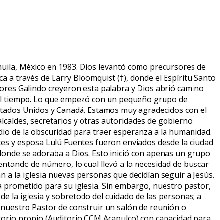
huila, México en 1983. Dios levantó como precursores de
ica a través de Larry Bloomquist (†), donde el Espíritu Santo
tores Galindo creyeron esta palabra y Dios abrió camino
del tiempo. Lo que empezó con un pequeño grupo de
 Estados Unidos y Canadá. Estamos muy agradecidos con el
alcaldes, secretarios y otras autoridades de gobierno.
io de la obscuridad para traer esperanza a la humanidad.
es y esposa Lulú Fuentes fueron enviados desde la ciudad
donde se adoraba a Dios. Esto inició con apenas un grupo
ntando de número, lo cual llevó a la necesidad de buscar
a la iglesia nuevas personas que decidían seguir a Jesús.
ía prometido para su iglesia. Sin embargo, nuestro pastor,
 de la iglesia y sobretodo del cuidado de las personas; a
 nuestro Pastor de construir un salón de reunión o
itorio propio (Auditorio CCM Acapulco) con capacidad para