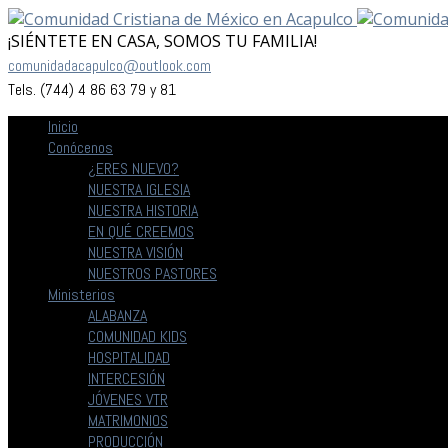
¡SIÉNTETE EN CASA, SOMOS TU FAMILIA!
comunidadacapulco@outlook.com
Tels. (744) 4 86 63 79 y 81
Inicio
Conócenos
¿ERES NUEVO?
NUESTRA IGLESIA
NUESTRA HISTORIA
EN QUÉ CREEMOS
NUESTRA VISIÓN
NUESTROS PASTORES
Ministerios
ALABANZA
COMUNIDAD KIDS
HOSPITALIDAD
INTERCESIÓN
JÓVENES VTR
MATRIMONIOS
PRODUCCIÓN