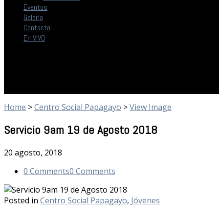
Eventos
Galería
Contacto
En VIVO
Home
>
Centro Social Papagayo
>
View Image
Servicio 9am 19 de Agosto 2018
20 agosto, 2018
0 Comments
0 Comments
Posted in
Centro Social Papagayo
,
Jóvenes