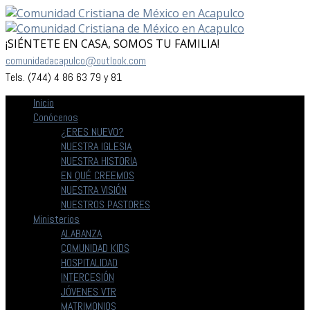
¡SIÉNTETE EN CASA, SOMOS TU FAMILIA!
comunidadacapulco@outlook.com
Tels. (744) 4 86 63 79 y 81
Inicio
Conócenos
¿ERES NUEVO?
NUESTRA IGLESIA
NUESTRA HISTORIA
EN QUÉ CREEMOS
NUESTRA VISIÓN
NUESTROS PASTORES
Ministerios
ALABANZA
COMUNIDAD KIDS
HOSPITALIDAD
INTERCESIÓN
JÓVENES VTR
MATRIMONIOS