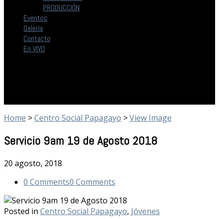
PRODUCCIÓN
Eventos
Galería
Contacto
En VIVO
Home
>
Centro Social Papagayo
>
View Image
Servicio 9am 19 de Agosto 2018
20 agosto, 2018
0 Comments
0 Comments
Posted in
Centro Social Papagayo
,
Jóvenes