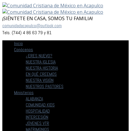
¡SIÉNTETE EN CASA, SOMOS TU FAMILIA!
comunidadacapulco@outlook.com
Tels. (744) 4 86 63 79 y 81
Inicio
Conócenos
¿ERES NUEVO?
NUESTRA IGLESIA
NUESTRA HISTORIA
EN QUÉ CREEMOS
NUESTRA VISIÓN
NUESTROS PASTORES
Ministerios
ALABANZA
COMUNIDAD KIDS
HOSPITALIDAD
INTERCESIÓN
JÓVENES VTR
MATRIMONIOS