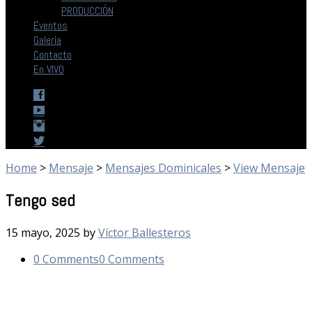
PRODUCCIÓN
Eventos
Galería
Contacto
En VIVO
Home
>
Mensaje
>
Mensajes Dominicales
>
View Mensaje
Tengo sed
15 mayo, 2025
by
Víctor Ballesteros
0 Comments
0 Comments