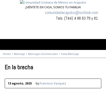
¡SIÉNTETE EN CASA, SOMOS TU FAMILIA!
comunidadacapulco@outlook.com
Tels. (744) 4 86 63 79 y 81
Home
>
Mensaje
>
Mensajes Dominicales
>
View Mensaje
En la brecha
13 agosto, 2025
by
Francisco Vazquez