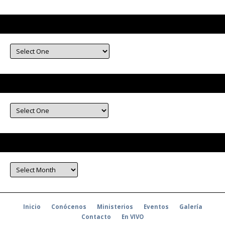
Mensajes por Tema
Mensajes por Predicador
Mensaje por Mes
Inicio
Conócenos
Ministerios
Eventos
Galería
Contacto
En VIVO