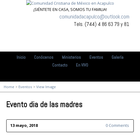
¡SIÉNTETE EN CASA, SOMOS TU FAMILIA!
comunidadacapulco@outlook.com
Tels. (744) 4 86 63 79 y 81
Inicio
Conócenos
Ministerios
Eventos
Galería
Contacto
En VIVO
Home
>
Eventos
>
View Image
Evento dia de las madres
13 mayo, 2018
0 Comments