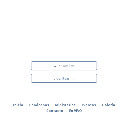
←
Newer Item
→
Older Item
Inicio
Conócenos
Ministerios
Eventos
Galería
Contacto
En VIVO