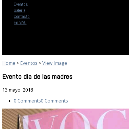
Eventos
Galería
Contacto
En VIVO
Home
>
Eventos
>
View Image
Evento dia de las madres
13 mayo, 2018
0 Comments
0 Comments