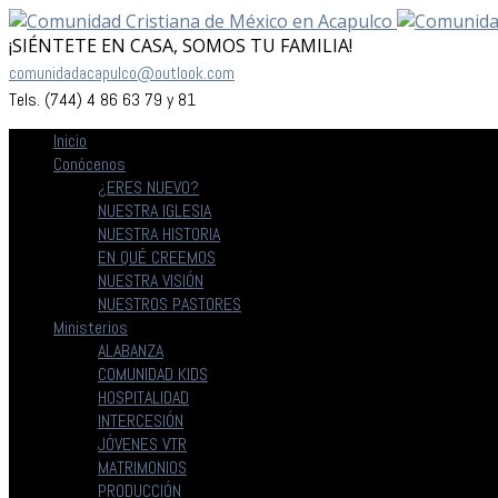
¡SIÉNTETE EN CASA, SOMOS TU FAMILIA!
comunidadacapulco@outlook.com
Tels. (744) 4 86 63 79 y 81
Inicio
Conócenos
¿ERES NUEVO?
NUESTRA IGLESIA
NUESTRA HISTORIA
EN QUÉ CREEMOS
NUESTRA VISIÓN
NUESTROS PASTORES
Ministerios
ALABANZA
COMUNIDAD KIDS
HOSPITALIDAD
INTERCESIÓN
JÓVENES VTR
MATRIMONIOS
PRODUCCIÓN