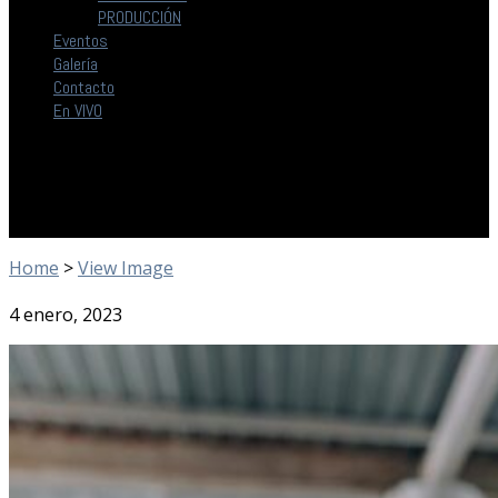
PRODUCCIÓN
Eventos
Galería
Contacto
En VIVO
Home
>
View Image
4 enero, 2023