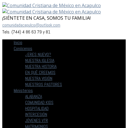
¡SIÉNTETE EN CASA, SOMOS TU FAMILIA!
comunidadacapulco@outlook.com
Tels. (744) 4 86 63 79 y 81
Inicio
Conócenos
¿ERES NUEVO?
NUESTRA IGLESIA
NUESTRA HISTORIA
EN QUÉ CREEMOS
NUESTRA VISIÓN
NUESTROS PASTORES
Ministerios
ALABANZA
COMUNIDAD KIDS
HOSPITALIDAD
INTERCESIÓN
JÓVENES VTR
MATRIMONIOS