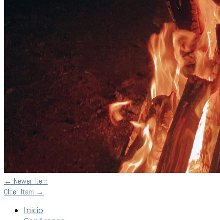
←
Newer Item
Older Item
→
Inicio