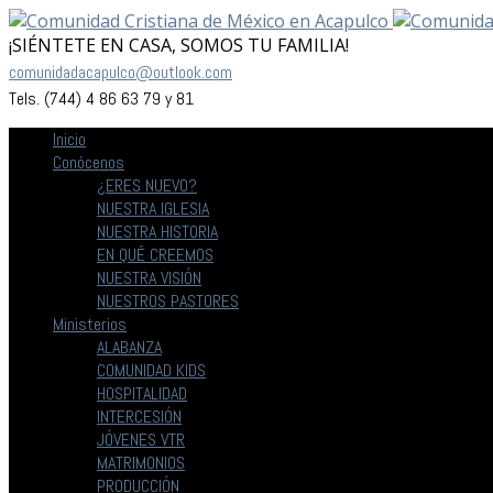
¡SIÉNTETE EN CASA, SOMOS TU FAMILIA!
comunidadacapulco@outlook.com
Tels. (744) 4 86 63 79 y 81
Inicio
Conócenos
¿ERES NUEVO?
NUESTRA IGLESIA
NUESTRA HISTORIA
EN QUÉ CREEMOS
NUESTRA VISIÓN
NUESTROS PASTORES
Ministerios
ALABANZA
COMUNIDAD KIDS
HOSPITALIDAD
INTERCESIÓN
JÓVENES VTR
MATRIMONIOS
PRODUCCIÓN