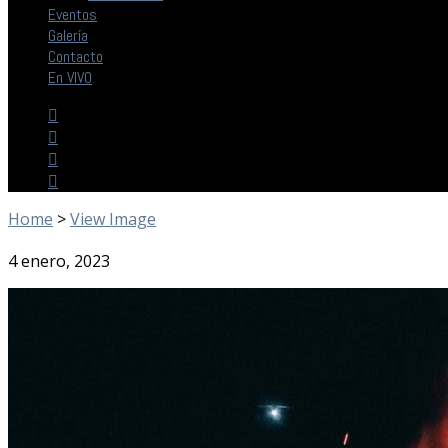
Eventos
Galería
Contacto
En VIVO
Home
>
View Image
4 enero, 2023