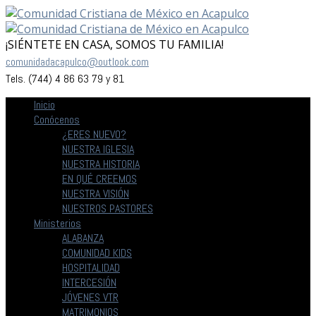
¡SIÉNTETE EN CASA, SOMOS TU FAMILIA!
comunidadacapulco@outlook.com
Tels. (744) 4 86 63 79 y 81
Inicio
Conócenos
¿ERES NUEVO?
NUESTRA IGLESIA
NUESTRA HISTORIA
EN QUÉ CREEMOS
NUESTRA VISIÓN
NUESTROS PASTORES
Ministerios
ALABANZA
COMUNIDAD KIDS
HOSPITALIDAD
INTERCESIÓN
JÓVENES VTR
MATRIMONIOS