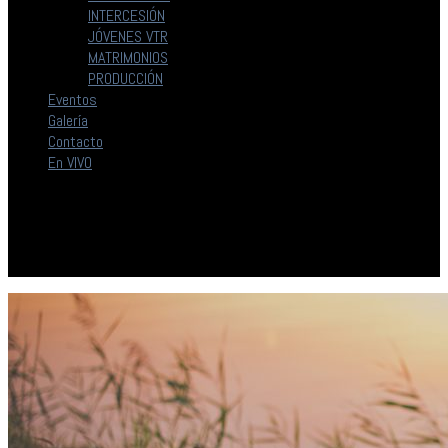
INTERCESIÓN
JÓVENES VTR
MATRIMONIOS
PRODUCCIÓN
Eventos
Galería
Contacto
En VIVO