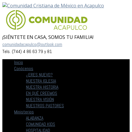
¡SIÉNTETE EN CASA, SOMOS TU FAMILIA!
comunidadacapulco@outlook.com
Tels. (744) 4 86 63 79 y 81
Inicio
Conócenos
¿ERES NUEVO?
NUESTRA IGLESIA
NUESTRA HISTORIA
EN QUÉ CREEMOS
NUESTRA VISIÓN
NUESTROS PASTORES
Ministerios
ALABANZA
COMUNIDAD KIDS
HOSPITALIDAD