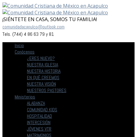
¡SIÉNTETE EN CASA, SOMOS TU FAMILIA!
comunidadacapulco@outlook.com
Tels. (744) 4 86 63 79 y 81
Inicio
Conócenos
¿ERES NUEVO?
NUESTRA IGLESIA
NUESTRA HISTORIA
EN QUÉ CREEMOS
NUESTRA VISIÓN
NUESTROS PASTORES
Ministerios
ALABANZA
COMUNIDAD KIDS
HOSPITALIDAD
INTERCESIÓN
JÓVENES VTR
MATRIMONIOS