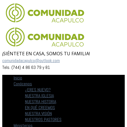
¡SIÉNTETE EN CASA, SOMOS TU FAMILIA!
comunidadacapulco@outlook.com
Tels. (744) 4 86 63 79 y 81
Inicio
Conócenos
¿ERES NUEVO?
NUESTRA IGLESIA
NUESTRA HISTORIA
EN QUÉ CREEMOS
NUESTRA VISIÓN
NUESTROS PASTORES
Ministerios