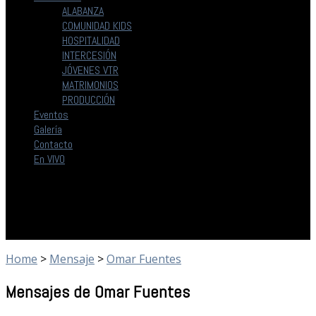
ALABANZA
COMUNIDAD KIDS
HOSPITALIDAD
INTERCESIÓN
JÓVENES VTR
MATRIMONIOS
PRODUCCIÓN
Eventos
Galería
Contacto
En VIVO
Home
>
Mensaje
>
Omar Fuentes
Mensajes de Omar Fuentes