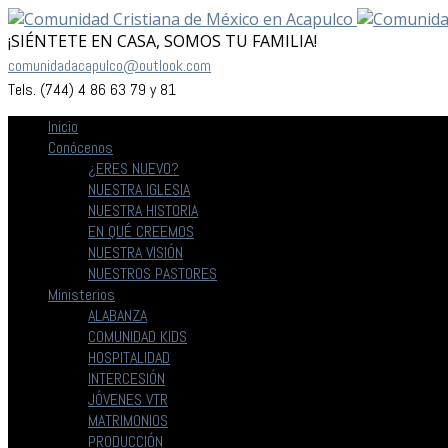
¡SIÉNTETE EN CASA, SOMOS TU FAMILIA!
comunidadacapulco@outlook.com
Tels. (744) 4 86 63 79 y 81
Inicio
Conócenos
¿ERES NUEVO?
NUESTRA IGLESIA
NUESTRA HISTORIA
EN QUÉ CREEMOS
NUESTRA VISIÓN
NUESTROS PASTORES
Ministerios
ALABANZA
COMUNIDAD KIDS
HOSPITALIDAD
INTERCESIÓN
JÓVENES VTR
MATRIMONIOS
PRODUCCIÓN