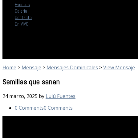
Eventos
Galería
Contacto
En VIVO
Home
>
Mensaje
>
Mensajes Dominicales
>
View Mensaje
Semillas que sanan
24 marzo, 2025
by
Lulú Fuentes
0 Comments
0 Comments