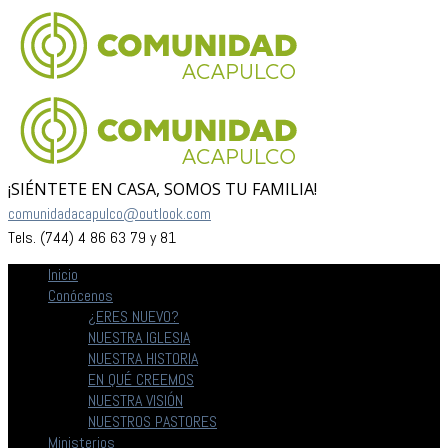
¡SIÉNTETE EN CASA, SOMOS TU FAMILIA!
comunidadacapulco@outlook.com
Tels. (744) 4 86 63 79 y 81
Inicio
Conócenos
¿ERES NUEVO?
NUESTRA IGLESIA
NUESTRA HISTORIA
EN QUÉ CREEMOS
NUESTRA VISIÓN
NUESTROS PASTORES
Ministerios