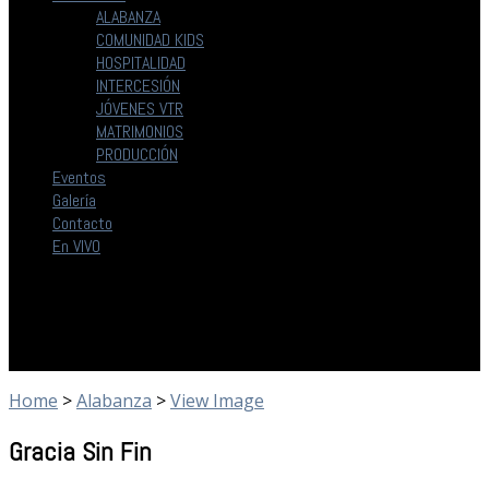
ALABANZA
COMUNIDAD KIDS
HOSPITALIDAD
INTERCESIÓN
JÓVENES VTR
MATRIMONIOS
PRODUCCIÓN
Eventos
Galería
Contacto
En VIVO
Home
>
Alabanza
>
View Image
Gracia Sin Fin