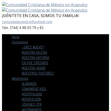
¡SIÉNTETE EN CASA, SOMOS TU FAMILIA!
comunidadacapulco@outlook.com
Tels. (744) 4 86 63 79 y 81
Inicio
Conócenos
¿ERES NUEVO?
NUESTRA IGLESIA
NUESTRA HISTORIA
EN QUÉ CREEMOS
NUESTRA VISIÓN
NUESTROS PASTORES
Ministerios
ALABANZA
COMUNIDAD KIDS
HOSPITALIDAD
INTERCESIÓN
JÓVENES VTR
MATRIMONIOS