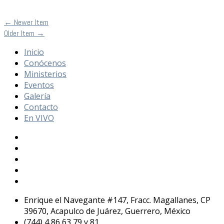
←
Newer Item
Older Item
→
Inicio
Conócenos
Ministerios
Eventos
Galería
Contacto
En VIVO
Enrique el Navegante #147, Fracc. Magallanes, CP
39670, Acapulco de Juárez, Guerrero, México
(744) 4 86 63 79 y 81