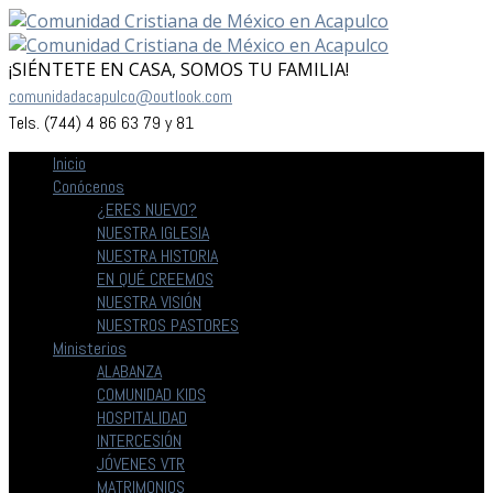
¡SIÉNTETE EN CASA, SOMOS TU FAMILIA!
comunidadacapulco@outlook.com
Tels. (744) 4 86 63 79 y 81
Inicio
Conócenos
¿ERES NUEVO?
NUESTRA IGLESIA
NUESTRA HISTORIA
EN QUÉ CREEMOS
NUESTRA VISIÓN
NUESTROS PASTORES
Ministerios
ALABANZA
COMUNIDAD KIDS
HOSPITALIDAD
INTERCESIÓN
JÓVENES VTR
MATRIMONIOS