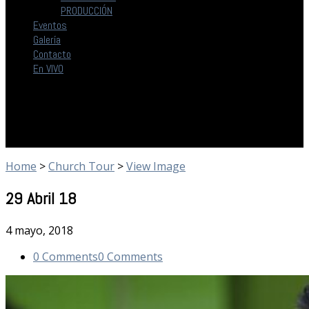
PRODUCCIÓN
Eventos
Galería
Contacto
En VIVO
Home
>
Church Tour
>
View Image
29 Abril 18
4 mayo, 2018
0 Comments
0 Comments