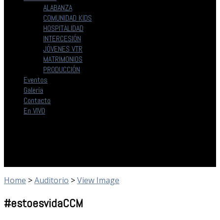
ALABANZA
COMUNIDAD KIDS
HOSPITALIDAD
INTERCESIÓN
JÓVENES VTR
MATRIMONIOS
PRODUCCIÓN
Eventos
Galería
Contacto
En VIVO
Home
>
Auditorio
>
View Image
#estoesvidaCCM