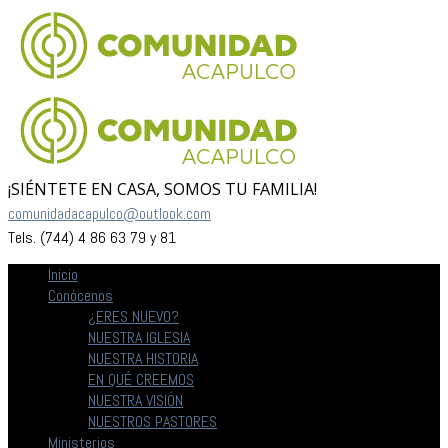
¡SIÉNTETE EN CASA, SOMOS TU FAMILIA!
comunidadacapulco@outlook.com
Tels. (744) 4 86 63 79 y 81
Inicio
Conócenos
¿ERES NUEVO?
NUESTRA IGLESIA
NUESTRA HISTORIA
EN QUÉ CREEMOS
NUESTRA VISIÓN
NUESTROS PASTORES
Ministerios