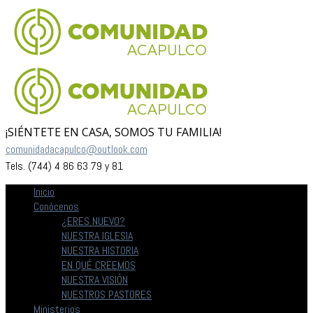
¡SIÉNTETE EN CASA, SOMOS TU FAMILIA!
comunidadacapulco@outlook.com
Tels. (744) 4 86 63 79 y 81
Inicio
Conócenos
¿ERES NUEVO?
NUESTRA IGLESIA
NUESTRA HISTORIA
EN QUÉ CREEMOS
NUESTRA VISIÓN
NUESTROS PASTORES
Ministerios