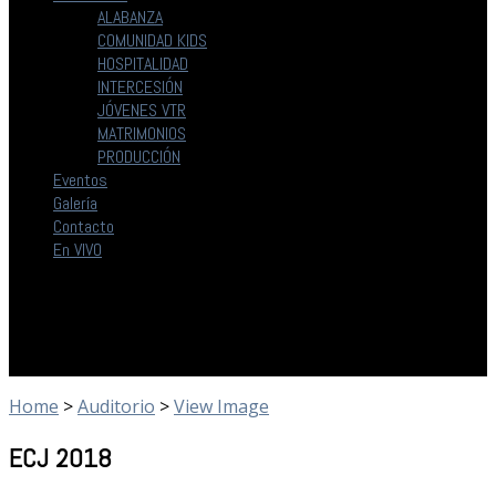
ALABANZA
COMUNIDAD KIDS
HOSPITALIDAD
INTERCESIÓN
JÓVENES VTR
MATRIMONIOS
PRODUCCIÓN
Eventos
Galería
Contacto
En VIVO
Home
>
Auditorio
>
View Image
ECJ 2018