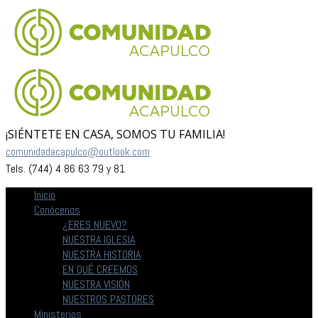
¡SIÉNTETE EN CASA, SOMOS TU FAMILIA!
comunidadacapulco@outlook.com
Tels. (744) 4 86 63 79 y 81
Inicio
Conócenos
¿ERES NUEVO?
NUESTRA IGLESIA
NUESTRA HISTORIA
EN QUÉ CREEMOS
NUESTRA VISIÓN
NUESTROS PASTORES
Ministerios