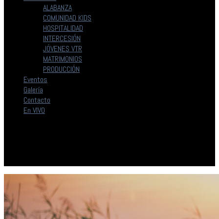
ALABANZA
COMUNIDAD KIDS
HOSPITALIDAD
INTERCESIÓN
JÓVENES VTR
MATRIMONIOS
PRODUCCIÓN
Eventos
Galería
Contacto
En VIVO