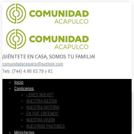
¡SIÉNTETE EN CASA, SOMOS TU FAMILIA!
comunidadacapulco@outlook.com
Tels. (744) 4 86 63 79 y 81
Inicio
Conócenos
¿ERES NUEVO?
NUESTRA IGLESIA
NUESTRA HISTORIA
EN QUÉ CREEMOS
NUESTRA VISIÓN
NUESTROS PASTORES
Ministerios