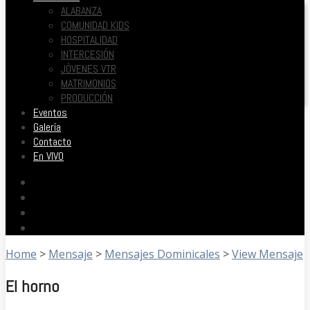
ALABANZA
COMUNIDAD KIDS
HOSPITALIDAD
INTERCESIÓN
JÓVENES VTR
MATRIMONIOS
PRODUCCIÓN
Eventos
Galería
Contacto
En VIVO
Home
>
Mensaje
>
Mensajes Dominicales
>
View Mensaje
El horno