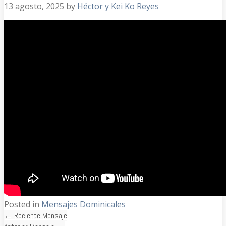
13 agosto, 2025
by
Héctor y Kei Ko Reyes
Posted in
Mensajes Dominicales
←
Reciente Mensaje