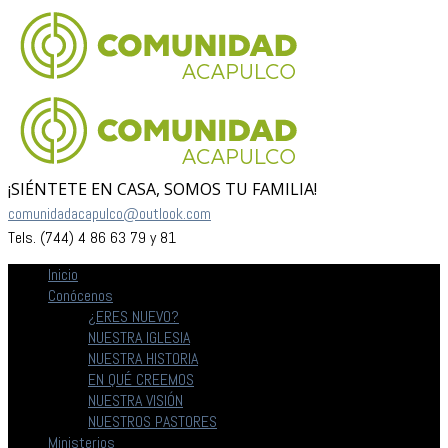
¡SIÉNTETE EN CASA, SOMOS TU FAMILIA!
comunidadacapulco@outlook.com
Tels. (744) 4 86 63 79 y 81
Inicio
Conócenos
¿ERES NUEVO?
NUESTRA IGLESIA
NUESTRA HISTORIA
EN QUÉ CREEMOS
NUESTRA VISIÓN
NUESTROS PASTORES
Ministerios