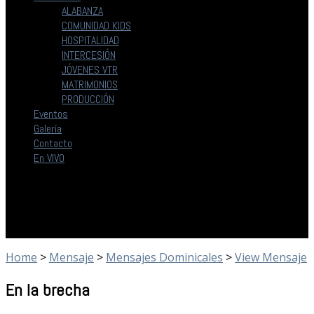
ALABANZA
COMUNIDAD KIDS
HOSPITALIDAD
INTERCESIÓN
JÓVENES VTR
MATRIMONIOS
PRODUCCIÓN
Eventos
Galería
Contacto
En VIVO
Home
>
Mensaje
>
Mensajes Dominicales
>
View Mensaje
En la brecha