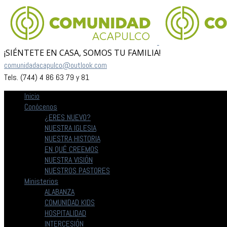
¡SIÉNTETE EN CASA, SOMOS TU FAMILIA!
comunidadacapulco@outlook.com
Tels. (744) 4 86 63 79 y 81
Inicio
Conócenos
¿ERES NUEVO?
NUESTRA IGLESIA
NUESTRA HISTORIA
EN QUÉ CREEMOS
NUESTRA VISIÓN
NUESTROS PASTORES
Ministerios
ALABANZA
COMUNIDAD KIDS
HOSPITALIDAD
INTERCESIÓN