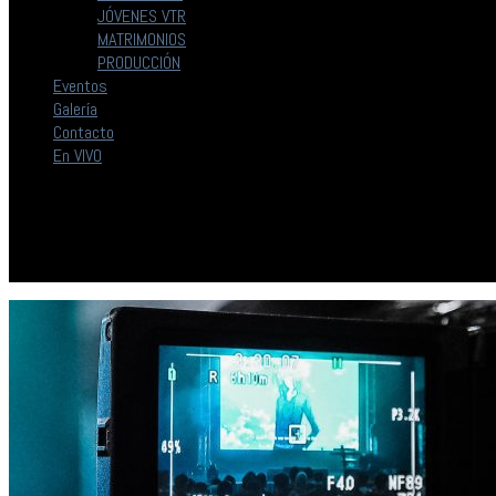
JÓVENES VTR
MATRIMONIOS
PRODUCCIÓN
Eventos
Galería
Contacto
En VIVO